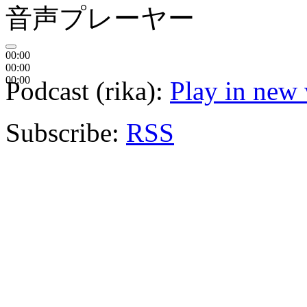
音声プレーヤー
00:00
00:00
00:00
Podcast (rika):
Play in new
Subscribe:
RSS