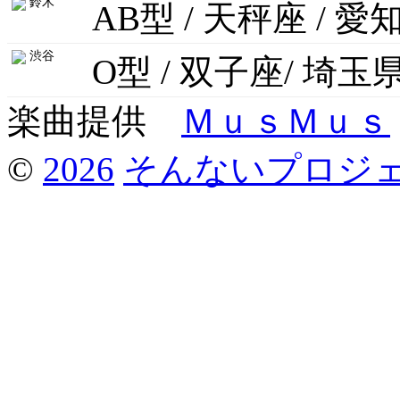
鈴木
AB型 / 天秤座 / 愛
渋谷
O型 / 双子座/ 埼玉
楽曲提供
ＭｕｓＭｕｓ
©
2026
そんないプロジ