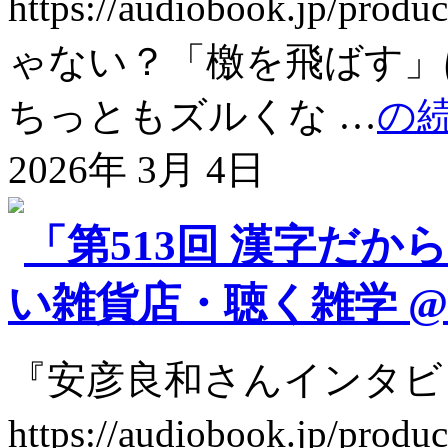
https://audiobook.jp
ゃない？「檄を飛ばす」
ちっともズルくな …
の
2026年 3月 4日
「第513回 漢字だか
い雑貨店・聴く雑学 @so
『安彦良和さんインタビ
https://audiobook.jp