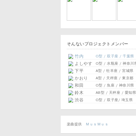
そんないプロジェクトメンバー
竹内
O型 / 双子座 / 千葉県
よしやす
O型 / 水瓶座 / 神奈川
下平
A型 / 牡羊座 / 宮城県
かおり
A型 / 天秤座 / 東京都
和田
O型 / 魚座 / 神奈川県
鈴木
AB型 / 天秤座 / 愛知県
渋谷
O型 / 双子座/ 埼玉県
楽曲提供
ＭｕｓＭｕｓ