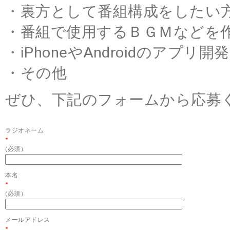
・裏方として番組構成をしたい
・番組で使用するＢＧＭなどを
・iPhoneやAndroidのアプリ
・その他
ぜひ、下記のフォームから応募
ラジオネーム
*
(必須）
本名
*
(必須）
メールアドレス
*