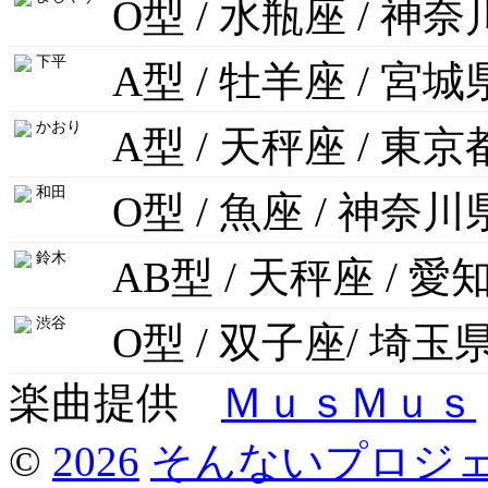
O型 / 水瓶座 / 神
下平
A型 / 牡羊座 / 宮城
かおり
A型 / 天秤座 / 東京
和田
O型 / 魚座 / 神奈川
鈴木
AB型 / 天秤座 / 愛
渋谷
O型 / 双子座/ 埼玉
楽曲提供
ＭｕｓＭｕｓ
©
2026
そんないプロジ