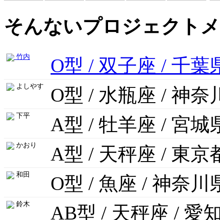
そんないプロジェクトメ
竹内
O型 / 双子座 / 千葉
よしやす
O型 / 水瓶座 / 神
下平
A型 / 牡羊座 / 宮城
かおり
A型 / 天秤座 / 東京
和田
O型 / 魚座 / 神奈川
鈴木
AB型 / 天秤座 / 愛