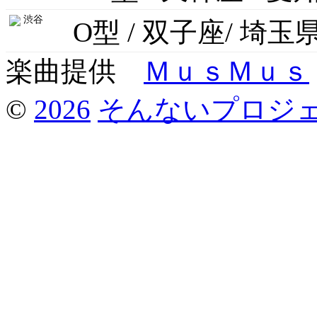
渋谷
O型 / 双子座/ 埼玉
楽曲提供
ＭｕｓＭｕｓ
©
2026
そんないプロジ