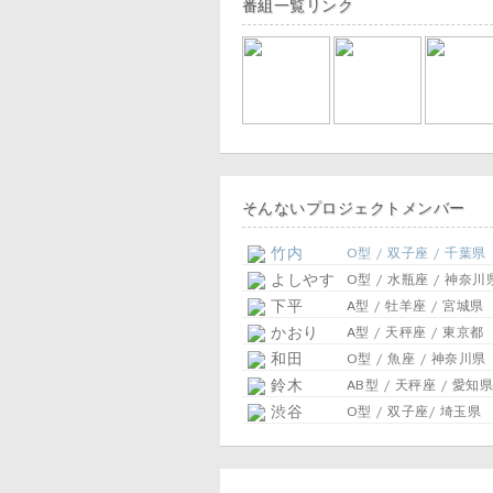
番組一覧リンク
そんないプロジェクトメンバー
竹内
O型 / 双子座 / 千葉県
よしやす
O型 / 水瓶座 / 神奈川
下平
A型 / 牡羊座 / 宮城県
かおり
A型 / 天秤座 / 東京都
和田
O型 / 魚座 / 神奈川県
鈴木
AB型 / 天秤座 / 愛知県
渋谷
O型 / 双子座/ 埼玉県