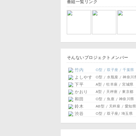
番組一覧リンク
そんないプロジェクトメンバー
竹内
O型 / 双子座 / 千葉県
よしやす
O型 / 水瓶座 / 神奈川
下平
A型 / 牡羊座 / 宮城県
かおり
A型 / 天秤座 / 東京都
和田
O型 / 魚座 / 神奈川県
鈴木
AB型 / 天秤座 / 愛知県
渋谷
O型 / 双子座/ 埼玉県