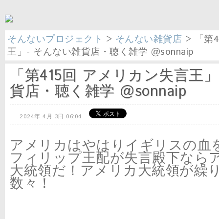
そんないプロジェクト
>
そんない雑貨店
> 「第
王」- そんない雑貨店・聴く雑学 @sonnaip
「第415回 アメリカン失言王」
貨店・聴く雑学 @sonnaip
2024年 4月 3日 06:04
アメリカはやはりイギリスの血
フィリップ王配が失言殿下なら
大統領だ！アメリカ大統領が繰
数々！