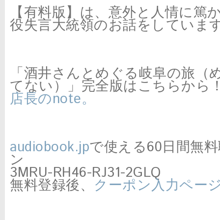
【有料版】は、意外と人情に篤
役失言大統領のお話をしていま
「酒井さんとめぐる岐阜の旅（
てない）」完全版はこちらから
店長のnote。
audiobook.jp
で使える60日間無
ン
3MRU-RH46-RJ31-2GLQ
無料登録後、
クーポン入力ペー