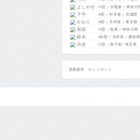
よしやす
O型 / 水瓶座 / 神奈川
下平
A型 / 牡羊座 / 宮城県
かおり
A型 / 天秤座 / 東京都
和田
O型 / 魚座 / 神奈川県
鈴木
AB型 / 天秤座 / 愛知県
渋谷
O型 / 双子座/ 埼玉県
楽曲提供
ＭｕｓＭｕｓ