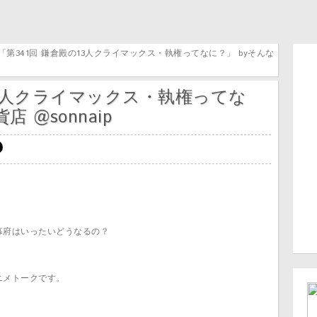
 「第341回 鎌倉殿の13人クライマックス・執権ってなに？」 byそんな
13人クライマックス・執権ってな
 @sonnaip
幕府はいったいどうなるの？
ニメトークです。