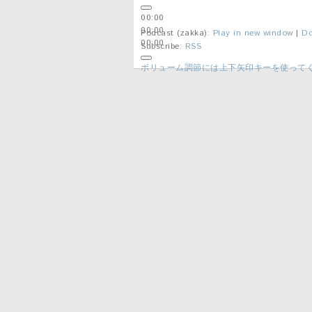
00:00
00:00
Podcast (zakka):
Play in new window
|
Do
00:00
Subscribe:
RSS
ボリューム調節には上下矢印キーを使って