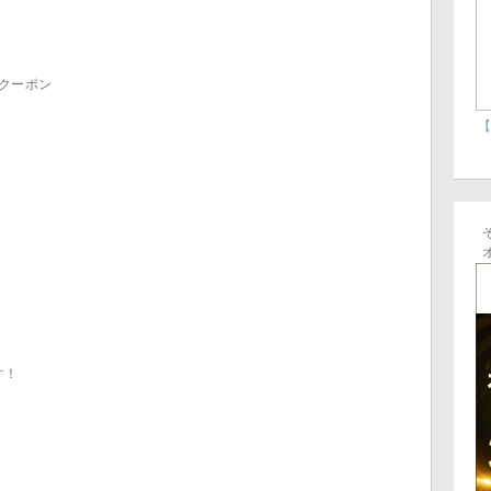
クーポン
【
す！