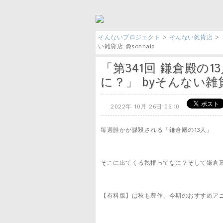
そんないプロジェクト
>
そんない雑貨店
>
い雑貨店 @sonnaip
「第341回 鎌倉殿の
に？」 byそんない雑貨店
2022年 10月 26日 06:10
毎週誰かが謀殺される「鎌倉殿の13人」
そこに出てくる執権ってなに？そして鎌倉
【有料版】は秋も豊作、今期のおすすめア