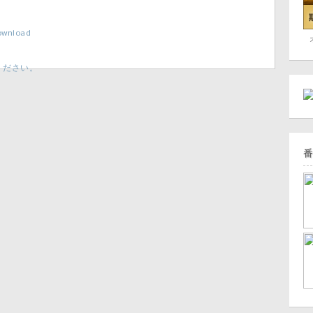
wnload
ください。