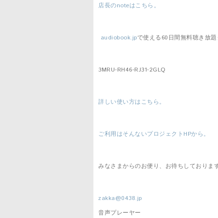
店長のnoteはこちら。
audiobook.jp
で使える60日間無料聴き放題
3MRU-RH46-RJ31-2GLQ
詳しい使い方はこちら。
ご利用はそんないプロジェクトHPから。
みなさまからのお便り、お待ちしておりま
zakka@0438.jp
音声プレーヤー