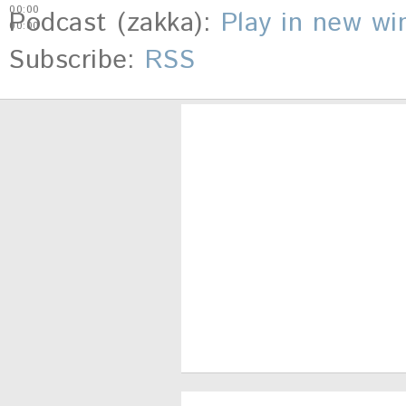
00:00
Podcast (zakka):
Play in new w
00:00
Subscribe:
RSS