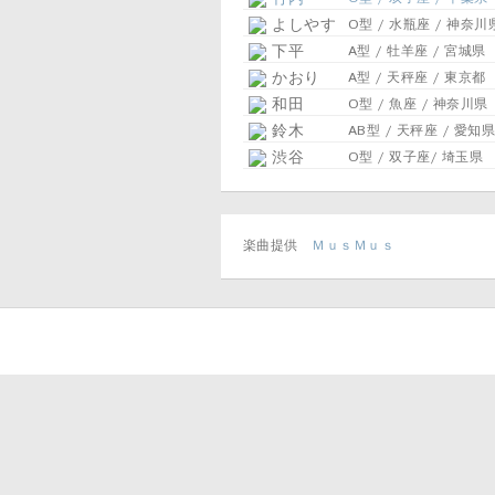
よしやす
O型 / 水瓶座 / 神奈川
下平
A型 / 牡羊座 / 宮城県
かおり
A型 / 天秤座 / 東京都
和田
O型 / 魚座 / 神奈川県
鈴木
AB型 / 天秤座 / 愛知県
渋谷
O型 / 双子座/ 埼玉県
楽曲提供
ＭｕｓＭｕｓ