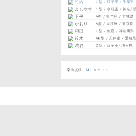
竹内
O型 / 双子座 / 千葉県
よしやす
O型 / 水瓶座 / 神奈川
下平
A型 / 牡羊座 / 宮城県
かおり
A型 / 天秤座 / 東京都
和田
O型 / 魚座 / 神奈川県
鈴木
AB型 / 天秤座 / 愛知県
渋谷
O型 / 双子座/ 埼玉県
楽曲提供
ＭｕｓＭｕｓ