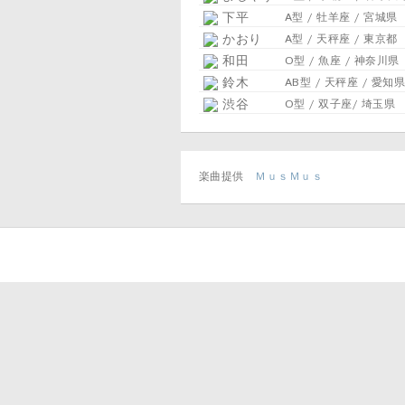
下平
A型 / 牡羊座 / 宮城県
かおり
A型 / 天秤座 / 東京都
和田
O型 / 魚座 / 神奈川県
鈴木
AB型 / 天秤座 / 愛知県
渋谷
O型 / 双子座/ 埼玉県
楽曲提供
ＭｕｓＭｕｓ