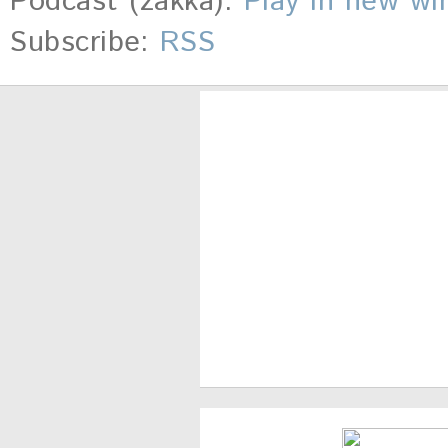
Podcast (zakka):
Play in new w
Subscribe:
RSS