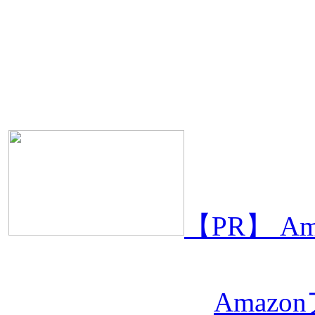
【PR】 
Amaz