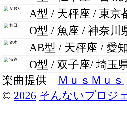
かおり
A型 / 天秤座 / 東京
和田
O型 / 魚座 / 神奈川
鈴木
AB型 / 天秤座 / 愛
渋谷
O型 / 双子座/ 埼玉
楽曲提供
ＭｕｓＭｕｓ
©
2026
そんないプロジ