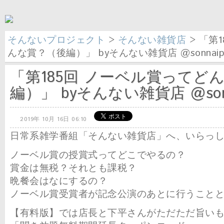
そんないプロジェクト
>
そんない雑貨店
> 「第
んな賞？（後編）」 byそんない雑貨店 @sonnai
「第185回 ノーベル賞ってど
編）」 byそんない雑貨店 @son
2019年 10月 16日 06:10
日常系雑学番組「そんない雑貨店」へ、いらっ
ノーベル賞の授賞式ってどこでやるの？
賞金は無税？それとも課税？
晩餐会はなにするの？
ノーベル賞受賞者が記念公演のあとに行うこと
【有料版】では店長と下平さんがただただ旨い