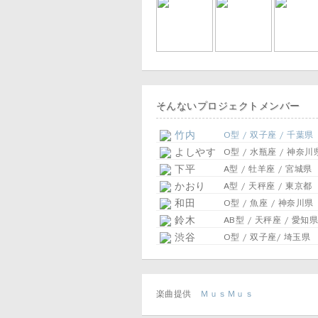
そんないプロジェクトメンバー
竹内
O型 / 双子座 / 千葉県
よしやす
O型 / 水瓶座 / 神奈川
下平
A型 / 牡羊座 / 宮城県
かおり
A型 / 天秤座 / 東京都
和田
O型 / 魚座 / 神奈川県
鈴木
AB型 / 天秤座 / 愛知県
渋谷
O型 / 双子座/ 埼玉県
楽曲提供
ＭｕｓＭｕｓ