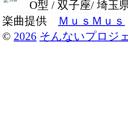
O型 / 双子座/ 埼玉
楽曲提供
ＭｕｓＭｕｓ
©
2026
そんないプロジ