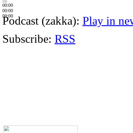
00:00
00:00
00:00
Podcast (zakka):
Play in n
Subscribe:
RSS