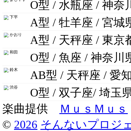
O型 / 水瓶座 / 神
下平
A型 / 牡羊座 / 宮城
かおり
A型 / 天秤座 / 東京
和田
O型 / 魚座 / 神奈川
鈴木
AB型 / 天秤座 / 愛
渋谷
O型 / 双子座/ 埼玉
楽曲提供
ＭｕｓＭｕｓ
©
2026
そんないプロジ