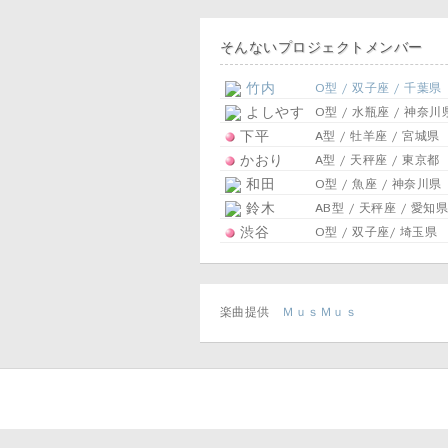
そんないプロジェクトメンバー
竹内
O型 / 双子座 / 千葉県
よしやす
O型 / 水瓶座 / 神奈川
下平
A型 / 牡羊座 / 宮城県
かおり
A型 / 天秤座 / 東京都
和田
O型 / 魚座 / 神奈川県
鈴木
AB型 / 天秤座 / 愛知県
渋谷
O型 / 双子座/ 埼玉県
楽曲提供
ＭｕｓＭｕｓ