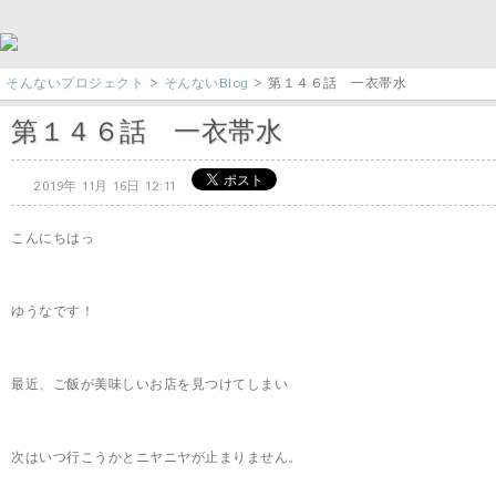
そんないプロジェクト
>
そんないBlog
> 第１４６話 一衣帯水
第１４６話 一衣帯水
2019年 11月 16日 12:11
こんにちはっ
ゆうなです！
最近、ご飯が美味しいお店を見つけてしまい
次はいつ行こうかとニヤニヤが止まりません。