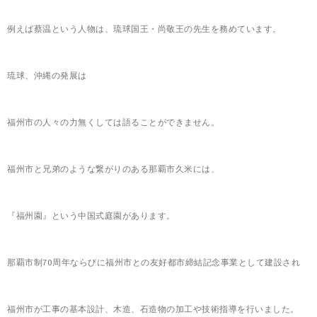
例えば蔡温という人物は、琉球国王・尚敬王の先生を務めています。
琉球、沖縄の発展は
福州市の人々の力無くしては語ることができません。
福州市と兄弟のような繋がりのある那覇市久米には、
『福州園』という中国式庭園があります。
那覇市制70周年ならびに福州市との友好都市締結記念事業として建設され
福州市が工事の基本設計、木造、石造物の加工や技術指導を行いました。