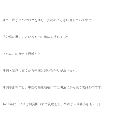
さて、私がこのブログを通し、沖縄のことを紹介していく中で
『沖縄の歴史』というものに興味を持ちました。
さらにこの歴史を紐解くと、
沖縄・琉球は古くから中国と深い繋がりがあります。
沖縄県那覇市と、中国の福建省福州市は明清代から続く友好都市です。
1400年代、琉球は朝貢国（明に貢物をし、皇帝から返礼品をもらう）