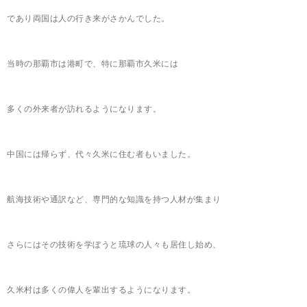
であり両国は人の行き来がさかんでした。
当時の那覇市は港町で、特に那覇市久米には
多くの外来者が訪れるようになります。
中国には帰らず、代々久米に住む者もいました。
航海技術や通訳など、専門的な知識を持つ人材が集まり
さらにはその技術を学ぼうと琉球の人々も居住し始め、
久米村は多くの偉人を輩出するようになります。