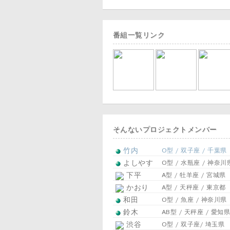
番組一覧リンク
そんないプロジェクトメンバー
竹内
O型 / 双子座 / 千葉県
よしやす
O型 / 水瓶座 / 神奈川
下平
A型 / 牡羊座 / 宮城県
かおり
A型 / 天秤座 / 東京都
和田
O型 / 魚座 / 神奈川県
鈴木
AB型 / 天秤座 / 愛知県
渋谷
O型 / 双子座/ 埼玉県