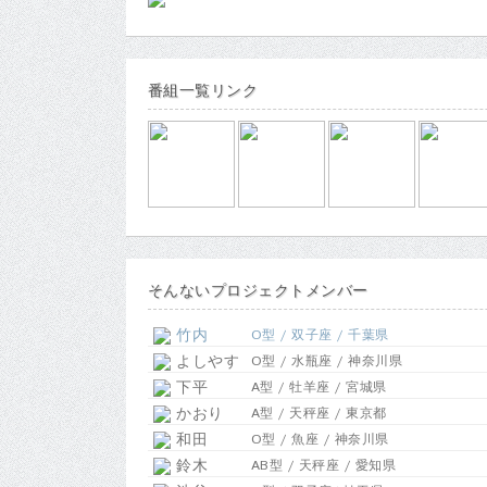
番組一覧リンク
そんないプロジェクトメンバー
竹内
O型 / 双子座 / 千葉県
よしやす
O型 / 水瓶座 / 神奈川県
下平
A型 / 牡羊座 / 宮城県
かおり
A型 / 天秤座 / 東京都
和田
O型 / 魚座 / 神奈川県
鈴木
AB型 / 天秤座 / 愛知県