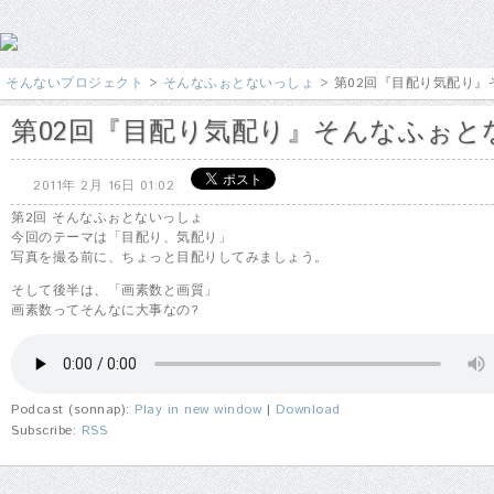
そんないプロジェクト
>
そんなふぉとないっしょ
> 第02回『目配り気配り
第02回『目配り気配り』そんなふぉと
2011年 2月 16日 01:02
第2回 そんなふぉとないっしょ
今回のテーマは「目配り、気配り」
写真を撮る前に、ちょっと目配りしてみましょう。
そして後半は、「画素数と画質」
画素数ってそんなに大事なの?
Podcast (sonnap):
Play in new window
|
Download
Subscribe:
RSS