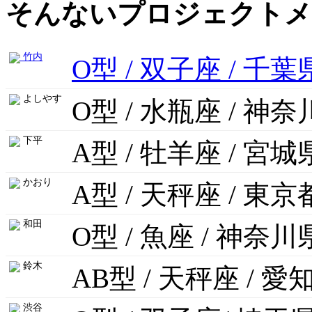
そんないプロジェクトメ
竹内
O型 / 双子座 / 千葉
よしやす
O型 / 水瓶座 / 神
下平
A型 / 牡羊座 / 宮城
かおり
A型 / 天秤座 / 東京
和田
O型 / 魚座 / 神奈川
鈴木
AB型 / 天秤座 / 愛
渋谷