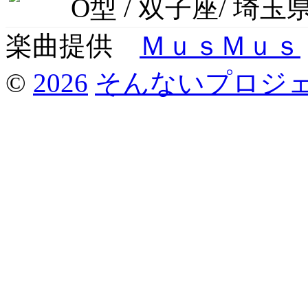
O型 / 双子座/ 埼玉
楽曲提供
ＭｕｓＭｕｓ
©
2026
そんないプロジ