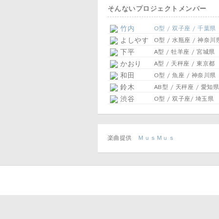
そんないプロジェクトメンバー
竹内
O型 / 双子座 / 千葉県
よしやす
O型 / 水瓶座 / 神奈川
下平
A型 / 牡羊座 / 宮城県
かおり
A型 / 天秤座 / 東京都
和田
O型 / 魚座 / 神奈川県
鈴木
AB型 / 天秤座 / 愛知県
渋谷
O型 / 双子座/ 埼玉県
楽曲提供
ＭｕｓＭｕｓ