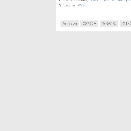
Subscribe:
RSS
Amazon
CX720V
あゆやな
クレ