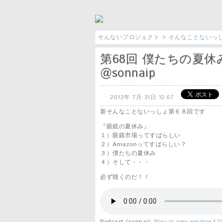
そんないプロジェクト
>
そんなことないっ
第68回 僕たちの夏休
@sonnaip
2012年 7月 31日 12:07
新そんなことないっしょ第６８回です
『眼鏡の夏休み』
１）眼鏡市場ってすばらしい
２）Amazonってすばらしい？
３）僕たちの夏休み
４）そして・・・
必ず聴くのだ！！
Podcast (sonnai):
Play in new window
|
D