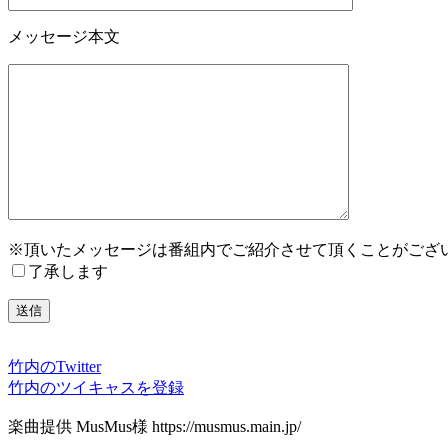
メッセージ本文
※頂いたメッセージは番組内でご紹介させて頂くことがござ
了承します
竹内のTwitter
竹内のツイキャスを登録
楽曲提供 MusMus様 https://musmus.main.jp/