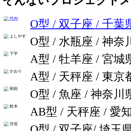
そんないプロジェクトメ
竹内
O型 / 双子座 / 千葉
よしやす
O型 / 水瓶座 / 神
下平
A型 / 牡羊座 / 宮城
かおり
A型 / 天秤座 / 東京
和田
O型 / 魚座 / 神奈川
鈴木
AB型 / 天秤座 / 愛
渋谷
O型 / 双子座/ 埼玉