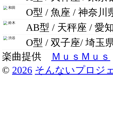
和田
O型 / 魚座 / 神奈川
鈴木
AB型 / 天秤座 / 愛
渋谷
O型 / 双子座/ 埼玉
楽曲提供
ＭｕｓＭｕｓ
©
2026
そんないプロジ