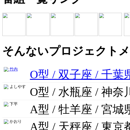
そんないプロジェクトメ
竹内
O型 / 双子座 / 千葉
よしやす
O型 / 水瓶座 / 神
下平
A型 / 牡羊座 / 宮城
かおり
A型 / 天秤座 / 東京