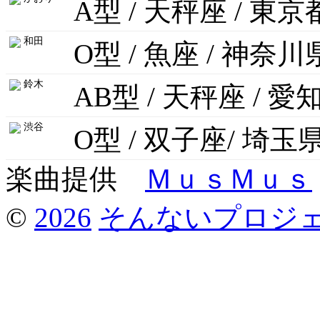
A型 / 天秤座 / 東京
和田
O型 / 魚座 / 神奈川
鈴木
AB型 / 天秤座 / 愛
渋谷
O型 / 双子座/ 埼玉
楽曲提供
ＭｕｓＭｕｓ
©
2026
そんないプロジ