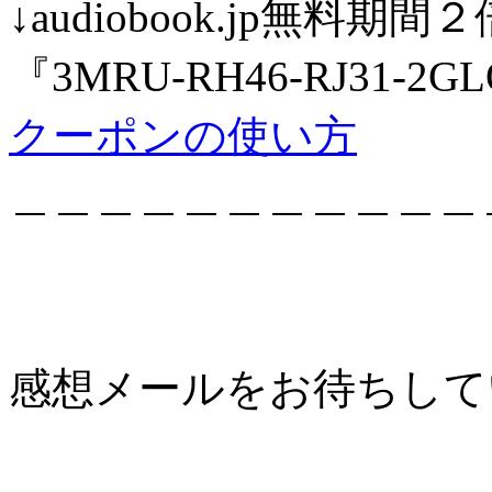
↓audiobook.jp無
『3MRU-RH46-RJ31-2G
クーポンの使い方
＿＿＿＿＿＿＿＿＿＿＿
感想メールをお待ちし