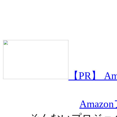
【PR】 
Amaz