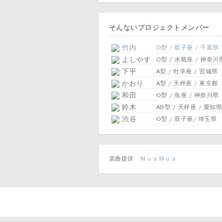
そんないプロジェクトメンバー
竹内
O型 / 双子座 / 千葉県
よしやす
O型 / 水瓶座 / 神奈川
下平
A型 / 牡羊座 / 宮城県
かおり
A型 / 天秤座 / 東京都
和田
O型 / 魚座 / 神奈川県
鈴木
AB型 / 天秤座 / 愛知県
渋谷
O型 / 双子座/ 埼玉県
楽曲提供
ＭｕｓＭｕｓ