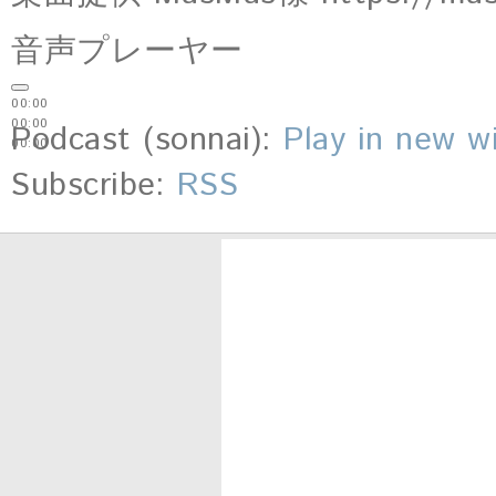
音声プレーヤー
00:00
00:00
Podcast (sonnai):
Play in new 
00:00
Subscribe:
RSS