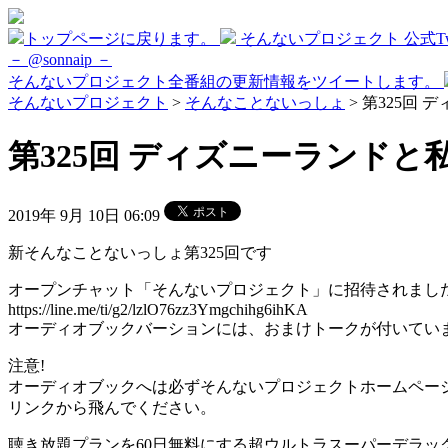
トップページに戻ります。
そんないプロジェクト 公式Twi
－ @sonnaip －
そんないプロジェクト全番組の更新情報をツイートします。
そんないプロジェクト
>
そんなことないっしょ
> 第325回 
第325回 ディズニーランドと私 
2019年 9月 10日 06:09
新そんなことないっしょ第325回です
オープンチャット「そんないプロジェクト」に招待されまし
https://line.me/ti/g2/lzlO76zz3Ymgchihg6ihKA
オーディオブックバーションには、おまけトークが付いてい
注意!
オーディオブックへは必ずそんないプロジェクトホームペー
リンクから飛んでください。
聴き放題プランを60日無料にする超ウルトラスーパーデラッ