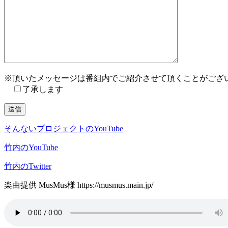
※頂いたメッセージは番組内でご紹介させて頂くことがござ
了承します
そんないプロジェクトのYouTube
竹内のYouTube
竹内のTwitter
楽曲提供 MusMus様 https://musmus.main.jp/