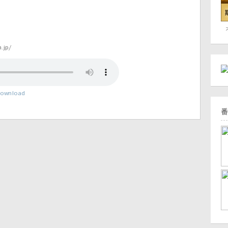
jp/
ownload