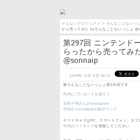
そんないプロジェクト
>
そんなことないっ
から売ってみた byそんなことないっしょ @so
第297回 ニンテンドース
らったから売ってみた
@sonnaip
2018年 12月 4日 06:12
新そんなことないっしょ第297回です
竹内にプレゼントを送ろう
石松チ明さんのinstagram
竹内からDropboxの紹介リンク
※ツイキャスはPC、スマートフォン、タブ
竹内のツイキャス
を登録してください