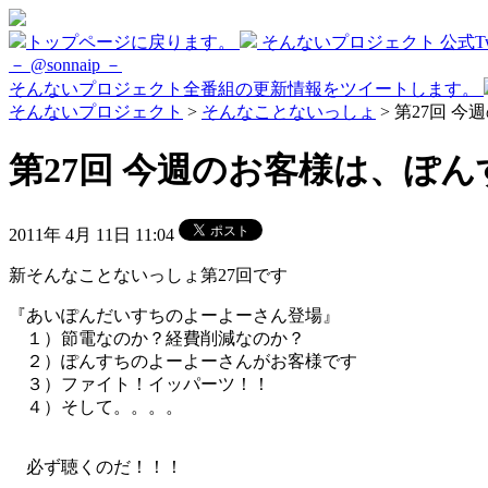
トップページに戻ります。
そんないプロジェクト 公式Twi
－ @sonnaip －
そんないプロジェクト全番組の更新情報をツイートします。
そんないプロジェクト
>
そんなことないっしょ
> 第27回 今
第27回 今週のお客様は、ぽんす
2011年 4月 11日 11:04
新そんなことないっしょ第27回です
『あいぽんだいすちのよーよーさん登場』
１）節電なのか？経費削減なのか？
２）ぽんすちのよーよーさんがお客様です
３）ファイト！イッパーツ！！
４）そして。。。。
必ず聴くのだ！！！