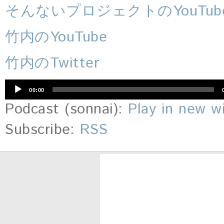
そんないプロジェクトのYouTub
竹内のYouTube
竹内のTwitter
音
00:00
声
プ
Podcast (sonnai):
Play in new 
レ
ー
Subscribe:
RSS
ヤ
ー