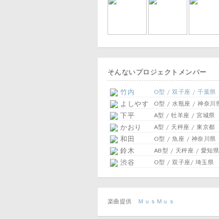
そんないプロジェクトメンバー
竹内
O型 / 双子座 / 千葉県
よしやす
O型 / 水瓶座 / 神奈川
下平
A型 / 牡羊座 / 宮城県
かおり
A型 / 天秤座 / 東京都
和田
O型 / 魚座 / 神奈川県
鈴木
AB型 / 天秤座 / 愛知県
渋谷
O型 / 双子座/ 埼玉県
楽曲提供
ＭｕｓＭｕｓ