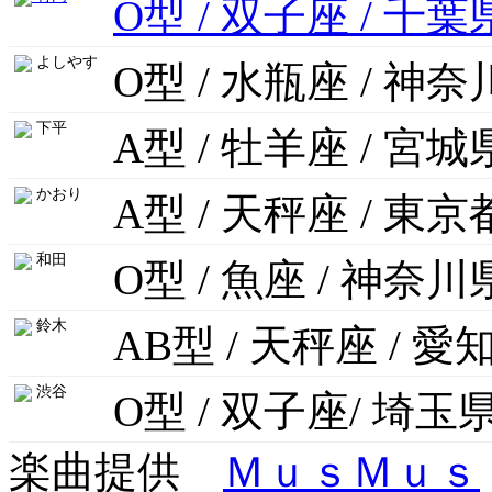
O型 / 双子座 / 千葉
よしやす
O型 / 水瓶座 / 神
下平
A型 / 牡羊座 / 宮城
かおり
A型 / 天秤座 / 東京
和田
O型 / 魚座 / 神奈川
鈴木
AB型 / 天秤座 / 愛
渋谷
O型 / 双子座/ 埼玉
楽曲提供
ＭｕｓＭｕｓ