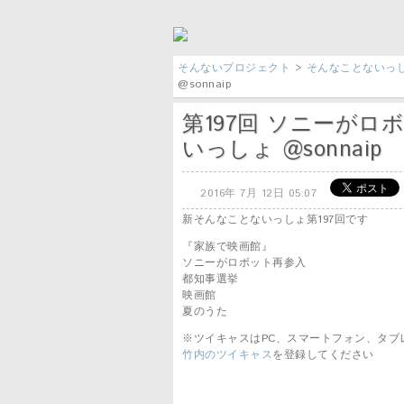
そんないプロジェクト
>
そんなことないっ
@sonnaip
第197回 ソニーがロ
いっしょ @sonnaip
2016年 7月 12日 05:07
新そんなことないっしょ第197回です
『家族で映画館』
ソニーがロボット再参入
都知事選挙
映画館
夏のうた
※ツイキャスはPC、スマートフォン、タブ
竹内のツイキャス
を登録してください