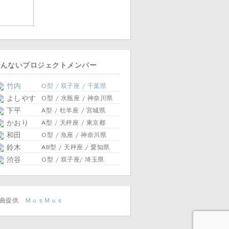
そんないプロジェクトメンバー
竹内
O型 / 双子座 / 千葉県
よしやす
O型 / 水瓶座 / 神奈川県
下平
A型 / 牡羊座 / 宮城県
かおり
A型 / 天秤座 / 東京都
和田
O型 / 魚座 / 神奈川県
鈴木
AB型 / 天秤座 / 愛知県
渋谷
O型 / 双子座/ 埼玉県
楽曲提供
ＭｕｓＭｕｓ