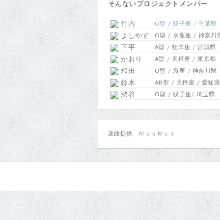
そんないプロジェクトメンバー
竹内
O型 / 双子座 / 千葉県
よしやす
O型 / 水瓶座 / 神奈川
下平
A型 / 牡羊座 / 宮城県
かおり
A型 / 天秤座 / 東京都
和田
O型 / 魚座 / 神奈川県
鈴木
AB型 / 天秤座 / 愛知県
渋谷
O型 / 双子座/ 埼玉県
楽曲提供
ＭｕｓＭｕｓ