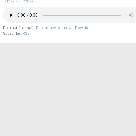
竹内のツイキャス
Podcast (sonnai):
Play in new window
|
Download
Subscribe:
RSS