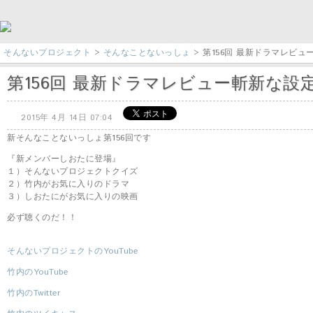
そんないプロジェクト
>
そんなことないっしょ
> 第156回 最新ドラマレビュー
第156回 最新ドラマレビュー斬新な設定ド
2015年 4月 14日 07:04
新そんなことないっしょ第156回です
『新メンバーしおたに登場』
１）そんないプロジェクトクイズ
２）竹内がお気に入りのドラマ
３）しおたにがお気に入りの映画
必ず聴くのだ！！
そんないプロジェクトのYouTube
竹内のYouTube
竹内のTwitter