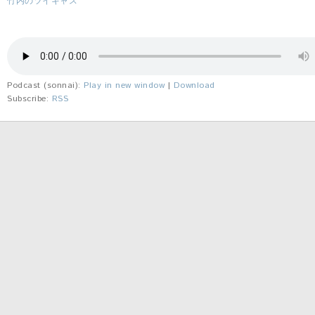
竹内のツイキャス
Podcast (sonnai):
Play in new window
|
Download
Subscribe:
RSS