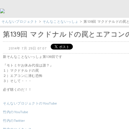
そんないプロジェクト
>
そんなことないっしょ
> 第139回 マクドナルドの罠と
第139回 マクドナルドの罠とエアコンのア
2014年 7月 29日 07:07
新そんなことないっしょ第139回です
『モトミヤお休み代役は誰？』
１）マクドナルドの罠
２）エアコンに潜む恐怖
３）そして・・・
必ず聴くのだ！！
そんないプロジェクトのYouTube
竹内のYouTube
竹内のTwitter