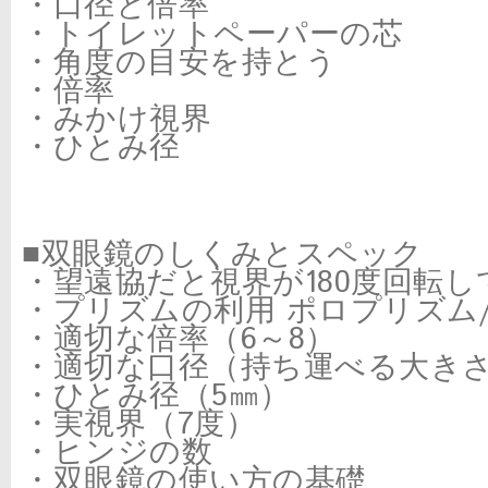
・口径と倍率
・トイレットペーパーの芯
・角度の目安を持とう
・倍率
・みかけ視界
・ひとみ径
■双眼鏡のしくみとスペック
・望遠協だと視界が180度回転し
・プリズムの利用 ポロプリズム
・適切な倍率（6～8）
・適切な口径（持ち運べる大き
・ひとみ径（5㎜）
・実視界（7度）
・ヒンジの数
・双眼鏡の使い方の基礎