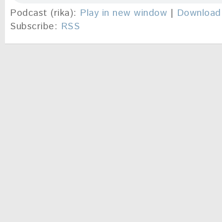
Podcast (rika):
Play in new window
|
Download
Subscribe:
RSS