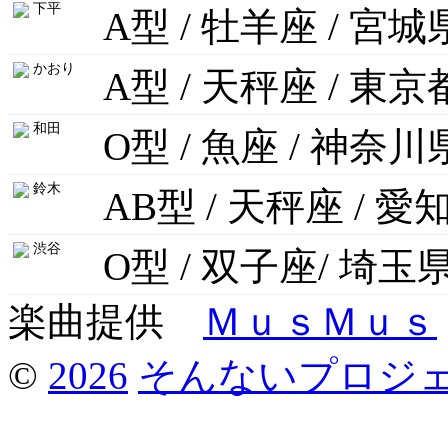
下平
A型 / 牡羊座 / 宮城
かおり
A型 / 天秤座 / 東京
和田
O型 / 魚座 / 神奈川
鈴木
AB型 / 天秤座 / 愛
渋谷
O型 / 双子座/ 埼玉
楽曲提供
ＭｕｓＭｕｓ
©
2026
そんないプロジ