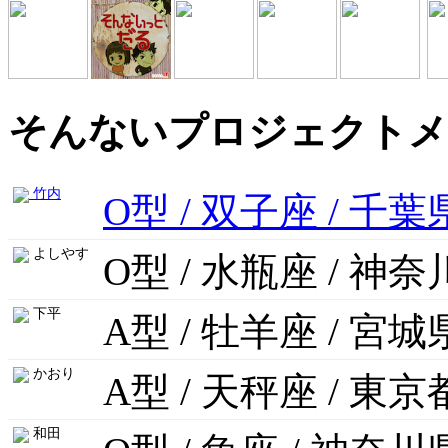
そんないプロジェクトメ
竹内
O型 / 双子座 / 千葉
よしやす
O型 / 水瓶座 / 神
下平
A型 / 牡羊座 / 宮城
かおり
A型 / 天秤座 / 東京
和田