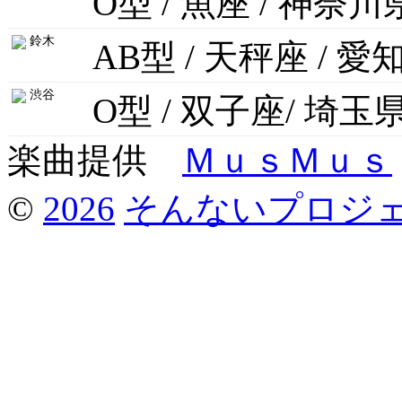
O型 / 魚座 / 神奈川
鈴木
AB型 / 天秤座 / 愛
渋谷
O型 / 双子座/ 埼玉
楽曲提供
ＭｕｓＭｕｓ
©
2026
そんないプロジ