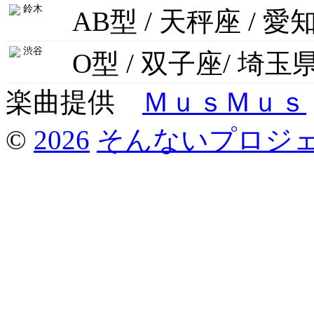
鈴木
AB型 / 天秤座 / 愛
渋谷
O型 / 双子座/ 埼玉
楽曲提供
ＭｕｓＭｕｓ
©
2026
そんないプロジ