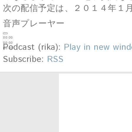
次の配信予定は、２０１４年１
音声プレーヤー
00:00
00:00
Podcast (rika):
Play in new win
00:00
Subscribe:
RSS