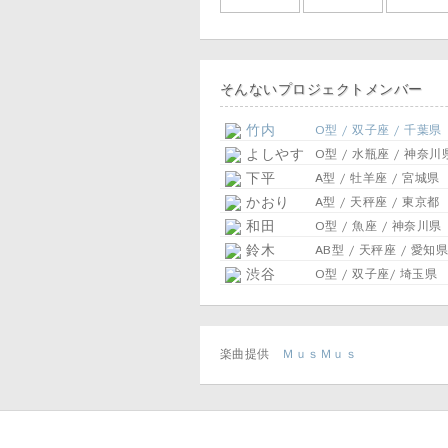
そんないプロジェクトメンバー
竹内
O型 / 双子座 / 千葉県
よしやす
O型 / 水瓶座 / 神奈川
下平
A型 / 牡羊座 / 宮城県
かおり
A型 / 天秤座 / 東京都
和田
O型 / 魚座 / 神奈川県
鈴木
AB型 / 天秤座 / 愛知県
渋谷
O型 / 双子座/ 埼玉県
楽曲提供
ＭｕｓＭｕｓ