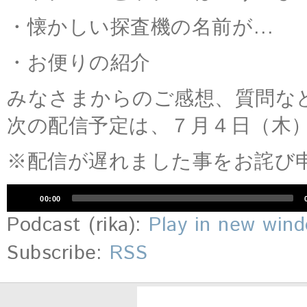
・懐かしい探査機の名前が…
・お便りの紹介
みなさまからのご感想、質問な
次の配信予定は、７月４日（木
※配信が遅れました事をお詫び申し
音
00:00
声
プ
Podcast (rika):
Play in new win
レ
ー
Subscribe:
RSS
ヤ
ー