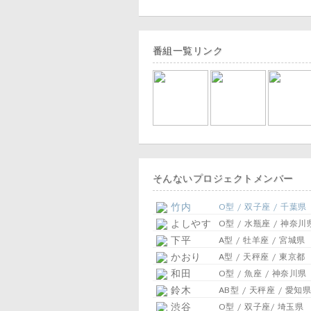
番組一覧リンク
そんないプロジェクトメンバー
竹内
O型 / 双子座 / 千葉県
よしやす
O型 / 水瓶座 / 神奈川
下平
A型 / 牡羊座 / 宮城県
かおり
A型 / 天秤座 / 東京都
和田
O型 / 魚座 / 神奈川県
鈴木
AB型 / 天秤座 / 愛知県
渋谷
O型 / 双子座/ 埼玉県