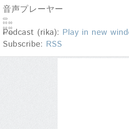
音声プレーヤー
00:00
00:00
Podcast (rika):
Play in new win
00:00
Subscribe:
RSS