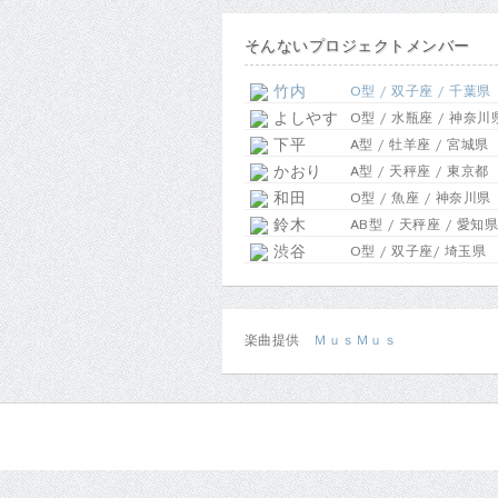
そんないプロジェクトメンバー
竹内
O型 / 双子座 / 千葉県
よしやす
O型 / 水瓶座 / 神奈川
下平
A型 / 牡羊座 / 宮城県
かおり
A型 / 天秤座 / 東京都
和田
O型 / 魚座 / 神奈川県
鈴木
AB型 / 天秤座 / 愛知県
渋谷
O型 / 双子座/ 埼玉県
楽曲提供
ＭｕｓＭｕｓ