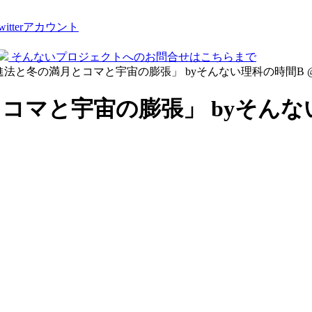
tterアカウント
そんないプロジェクトへのお問合せはこちらまで
12進法と冬の満月とコマと宇宙の膨張」 byそんない理科の時間B @so
コマと宇宙の膨張」 byそんない理