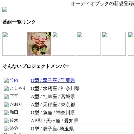
オーディオブックの新規登録
番組一覧リンク
そんないプロジェクトメンバー
竹内
O型 / 双子座 / 千葉県
よしやす
O型 / 水瓶座 / 神奈川県
下平
A型 / 牡羊座 / 宮城県
かおり
A型 / 天秤座 / 東京都
和田
O型 / 魚座 / 神奈川県
鈴木
AB型 / 天秤座 / 愛知県
渋谷
O型 / 双子座/ 埼玉県