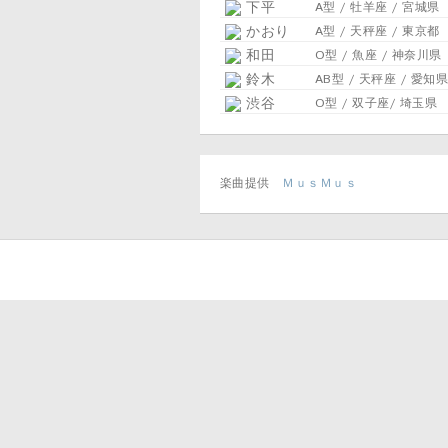
下平
A型 / 牡羊座 / 宮城県
かおり
A型 / 天秤座 / 東京都
和田
O型 / 魚座 / 神奈川県
鈴木
AB型 / 天秤座 / 愛知県
渋谷
O型 / 双子座/ 埼玉県
楽曲提供
ＭｕｓＭｕｓ