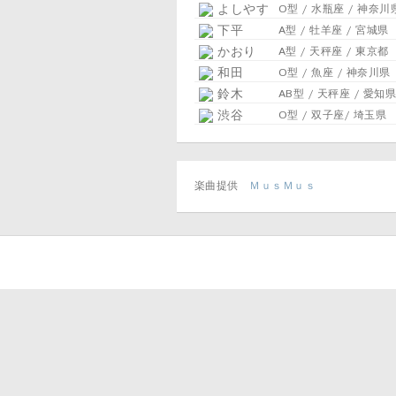
よしやす
O型 / 水瓶座 / 神奈川
下平
A型 / 牡羊座 / 宮城県
かおり
A型 / 天秤座 / 東京都
和田
O型 / 魚座 / 神奈川県
鈴木
AB型 / 天秤座 / 愛知県
渋谷
O型 / 双子座/ 埼玉県
楽曲提供
ＭｕｓＭｕｓ