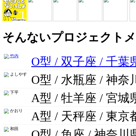
そんないプロジェクトメ
竹内
O型 / 双子座 / 千葉
よしやす
O型 / 水瓶座 / 神
下平
A型 / 牡羊座 / 宮城
かおり
A型 / 天秤座 / 東京
和田
O型 / 魚座 / 神奈川