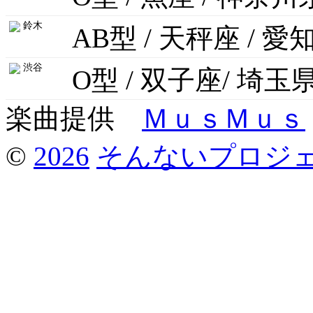
鈴木
AB型 / 天秤座 / 愛
渋谷
O型 / 双子座/ 埼玉
楽曲提供
ＭｕｓＭｕｓ
©
2026
そんないプロジ